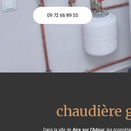
09 72 66 89 55
chaudière 
Dans la ville de
Aire sur l'Adour
, les propriét