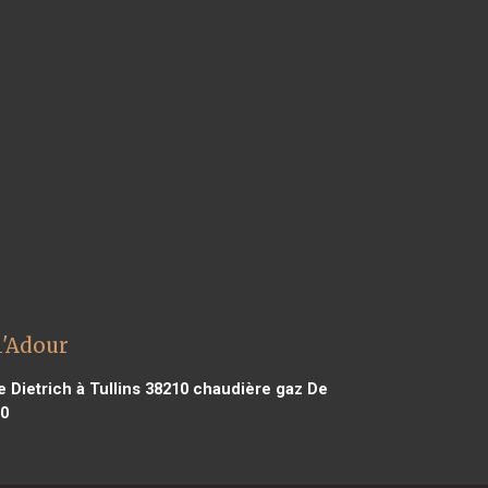
l'Adour
Dietrich à Tullins 38210
chaudière gaz De
00