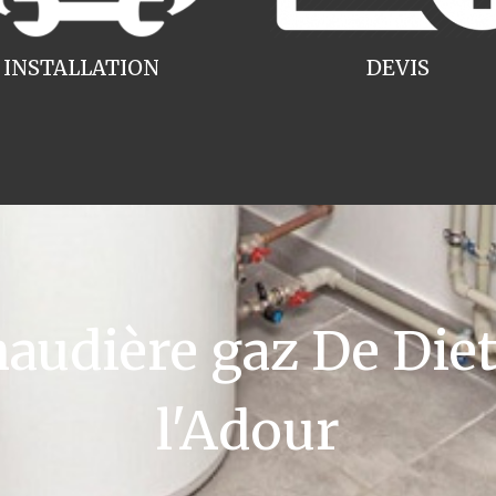
INSTALLATION
DEVIS
udière gaz De Dietr
l'Adour