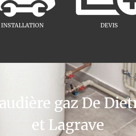
INSTALLATION
DEVIS
udière gaz De Diet
et Lagrave