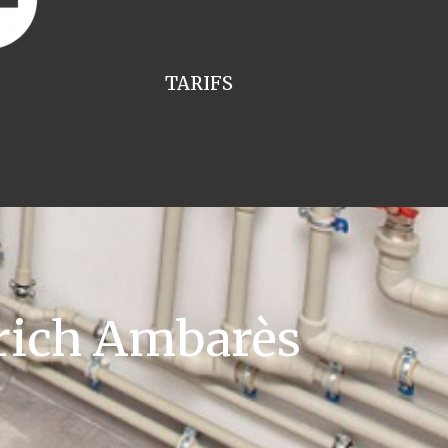
TARIFS
rich Ambarès