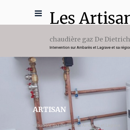
Les Artisa
chaudière gaz De Dietric
Intervention sur Ambarès et Lagrave et sa régio
ARTISAN
chaudière gaz De Dietrich Ambarès et Lagrave