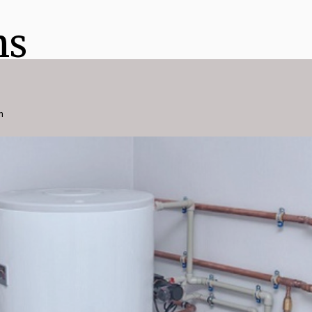
ns
h
n