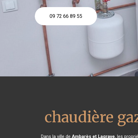
09 72 66 89 55
chaudière ga
Dans la ville de
Ambarès et Lagrave
, les propr