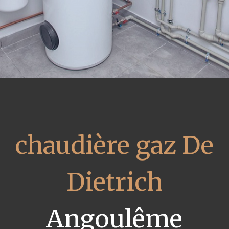
chaudière gaz De
Dietrich
Angoulême