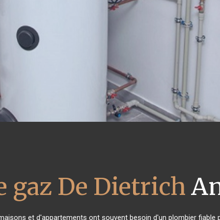
e gaz De Dietrich
An
 maisons et d'appartements ont souvent besoin d'un plombier fiable po