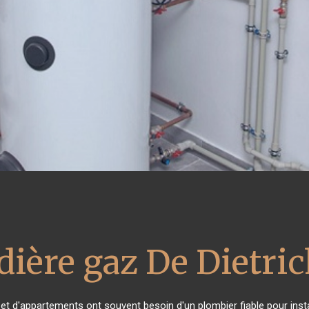
dière gaz De Dietric
 et d'appartements ont souvent besoin d'un plombier fiable pour instal