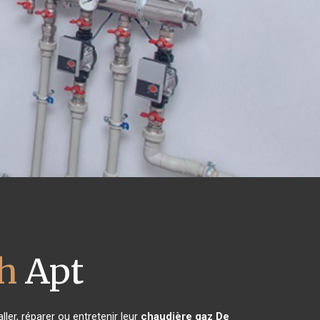
h
Apt
ler, réparer ou entretenir leur
chaudière gaz De