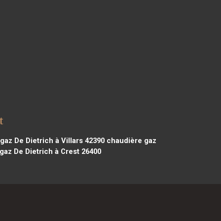
t
az De Dietrich à Villars 42390
chaudière gaz
az De Dietrich à Crest 26400