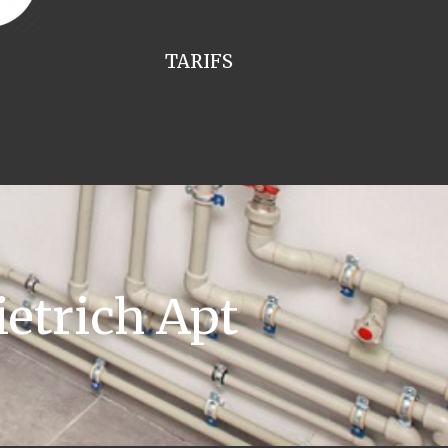
TARIFS
etrich Apt