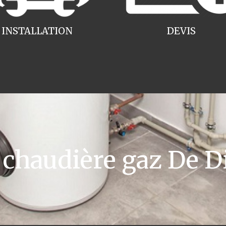
INSTALLATION
DEVIS
haudière gaz De Di