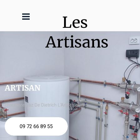
Les 
Artisans
ARTISAN
chaudière gaz De Dietrich L'Arbresle
09 72 66 89 55