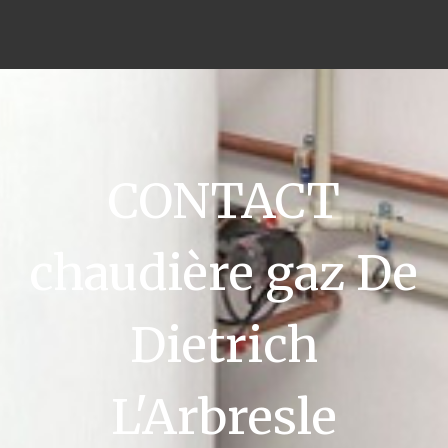
CONTACT
chaudière gaz De
Dietrich
L'Arbresle