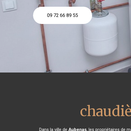
09 72 66 89 55
chaudiè
Dans la ville de
Aubenas
, les propriétaires de 