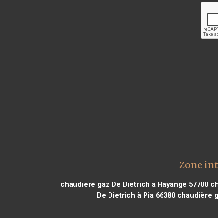
Zone int
chaudière gaz De Dietrich à Hayange 57700
ch
De Dietrich à Pia 66380
chaudière g