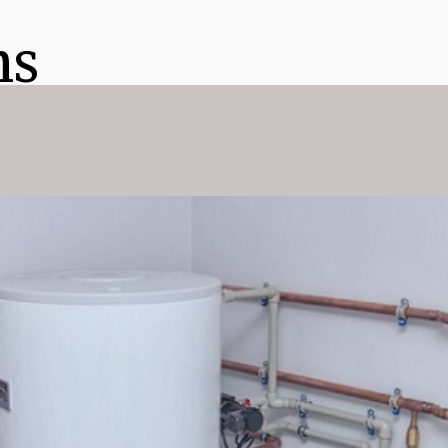
ns
h
n