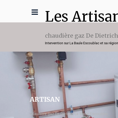
Les Artisa
chaudière gaz De Dietric
Intervention sur La Baule Escoublac et sa régio
ARTISAN
chaudière gaz De Dietrich La Baule Escoublac