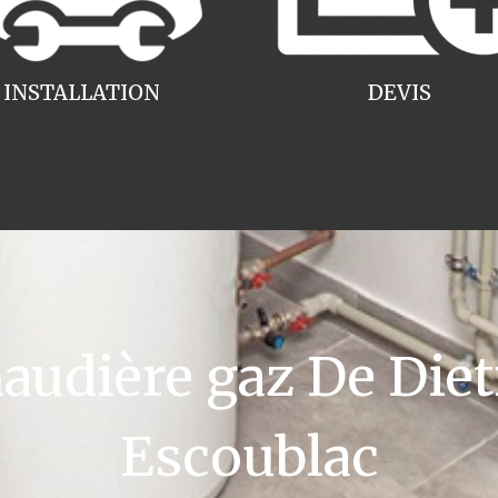
INSTALLATION
DEVIS
udière gaz De Dietr
Escoublac