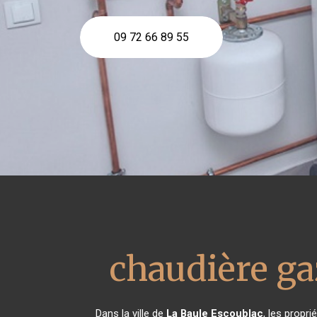
09 72 66 89 55
chaudière ga
Dans la ville de
La Baule Escoublac
, les propr