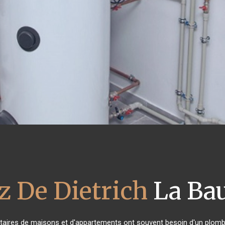
z De Dietrich
La Bau
iétaires de maisons et d'appartements ont souvent besoin d'un plombier