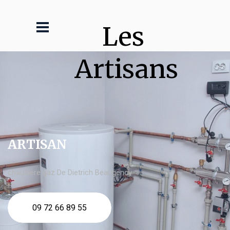
Les 
Artisans
ARTISAN
chaudière gaz De Dietrich Beaugency
09 72 66 89 55