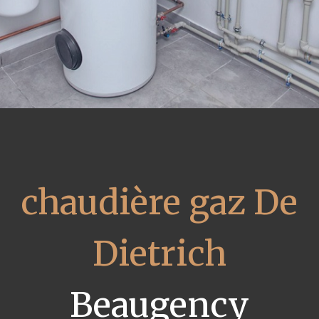
chaudière gaz De
Dietrich
Beaugency