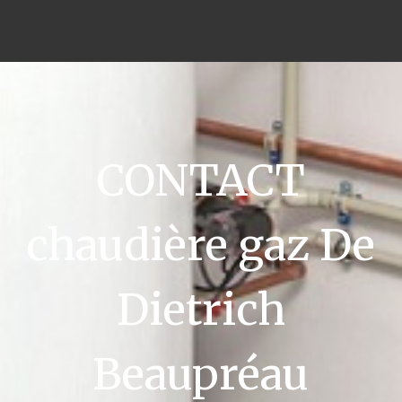
CONTACT
chaudière gaz De
Dietrich
Beaupréau