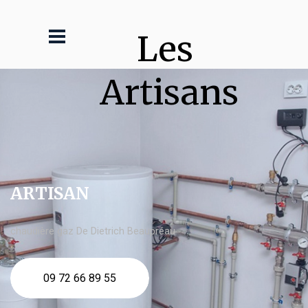
Les 
Artisans
ARTISAN
chaudière gaz De Dietrich Beaupréau
09 72 66 89 55