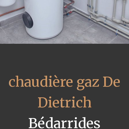
chaudière gaz De
Dietrich
Bédarrides