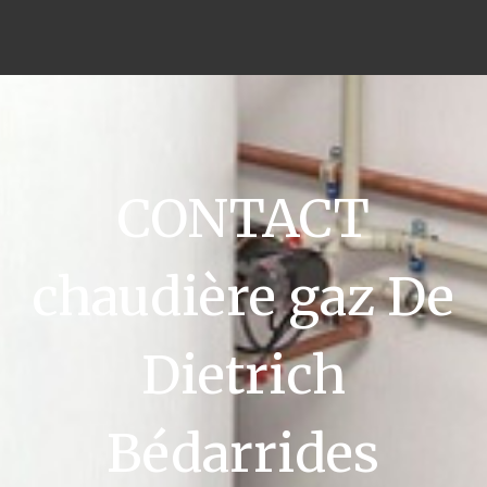
CONTACT
chaudière gaz De
Dietrich
Bédarrides