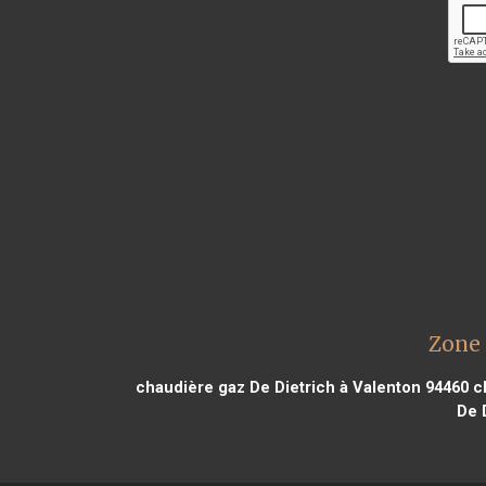
Zone 
chaudière gaz De Dietrich à Valenton 94460
ch
De 