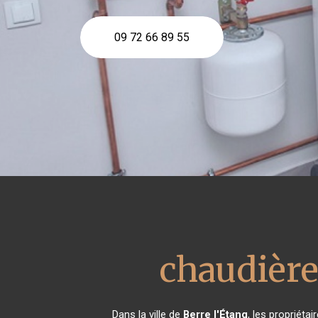
09 72 66 89 55
chaudière
Dans la ville de
Berre l'Étang
, les propriéta