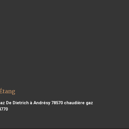
'Étang
az De Dietrich à Andrésy 78570
chaudière gaz
4770