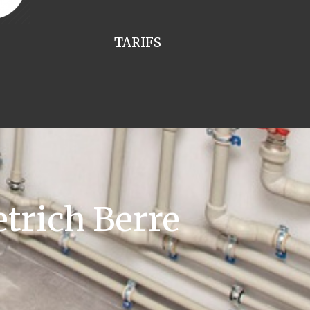
TARIFS
trich Berre