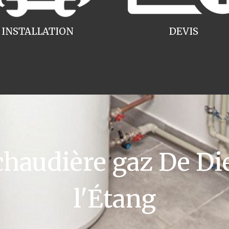
INSTALLATION
DEVIS
audière gaz De Die
l'Étang