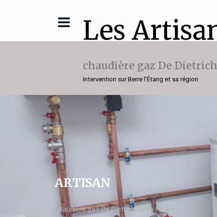
Les Artisa
chaudière gaz De Dietric
Intervention sur Berre l'Étang et sa région
ARTISAN
chaudière gaz De Dietrich Berre l'Étang