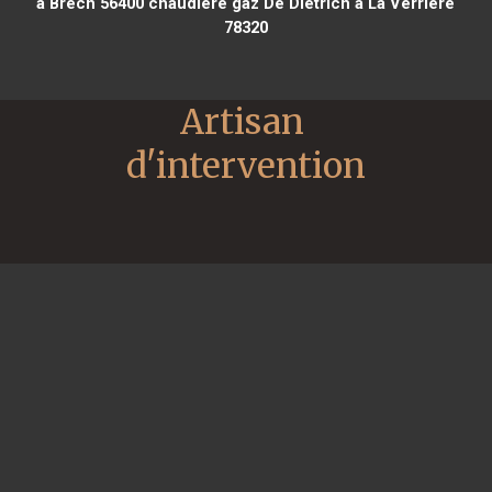
à Brech 56400
chaudière gaz De Dietrich à La Verrière
78320
Artisan 
d'intervention