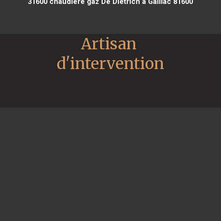
31600
chaudière gaz De Dietrich à Gaillac 81600
Artisan 
d'intervention