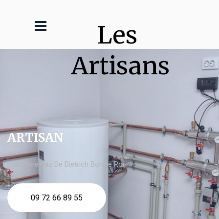
Les 
Artisans
ARTISAN
chaudière gaz De Dietrich Bois le Roi
09 72 66 89 55