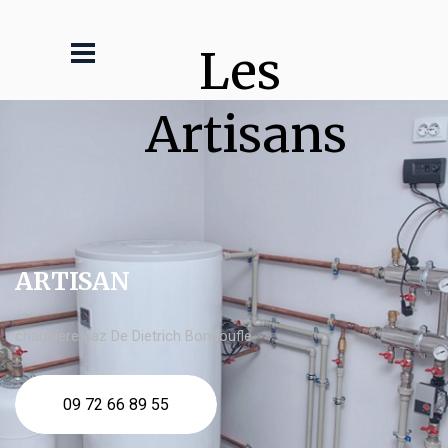
Les 
Artisans
ARTISAN
chaudière gaz De Dietrich Bondoufle
09 72 66 89 55