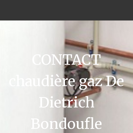
CONTACT
chaudière gaz De
Dietrich
Bondoufle