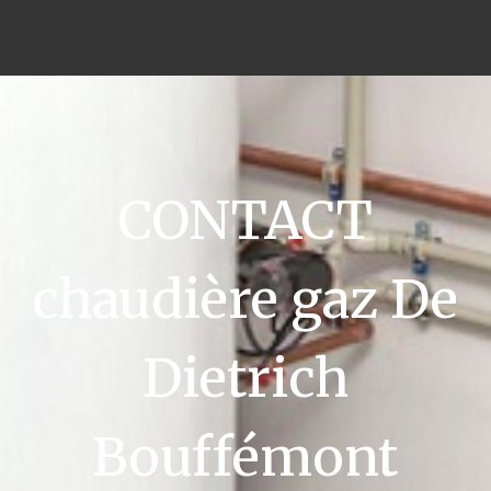
CONTACT
chaudière gaz De
Dietrich
Bouffémont