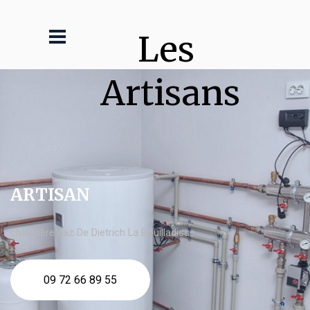
Les 
Artisans
ARTISAN
chaudière gaz De Dietrich La Bouilladisse
09 72 66 89 55