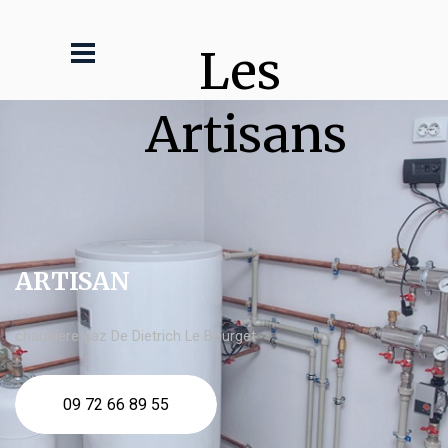
Les 
Artisans
ARTISAN
chaudière gaz De Dietrich Le Bourget
09 72 66 89 55