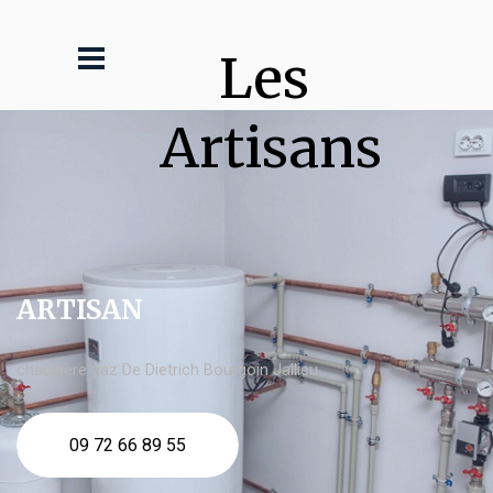
Les 
Artisans
ARTISAN
chaudière gaz De Dietrich Bourgoin Jallieu
09 72 66 89 55