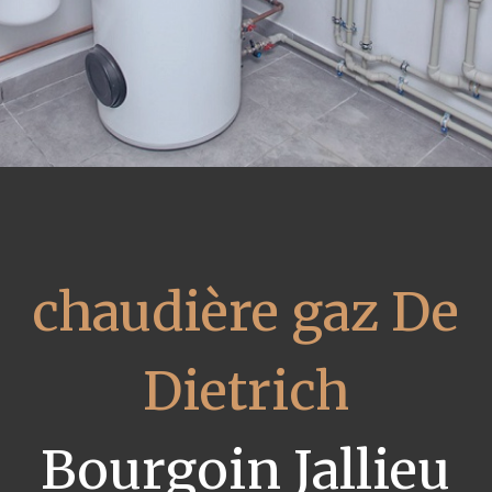
chaudière gaz De
Dietrich
Bourgoin Jallieu