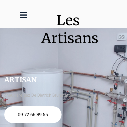
Les 
Artisans
ARTISAN
chaudière gaz De Dietrich Brunstatt
09 72 66 89 55