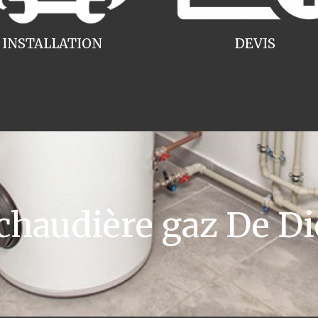
INSTALLATION
DEVIS
audière gaz De Di