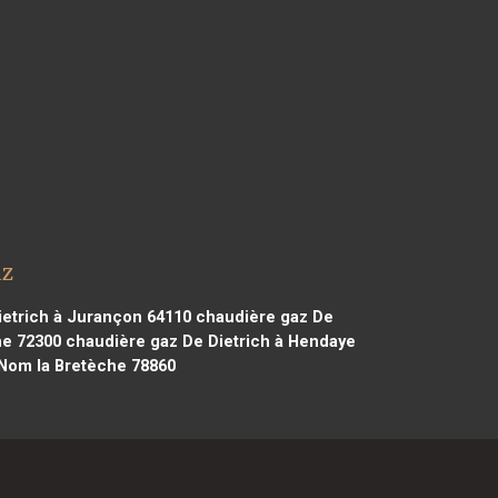
uz
etrich à Jurançon 64110
chaudière gaz De
he 72300
chaudière gaz De Dietrich à Hendaye
 Nom la Bretèche 78860