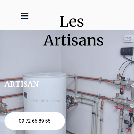
Les 
Artisans
ARTISAN
chaudière gaz De Dietrich Bully les Mines
09 72 66 89 55