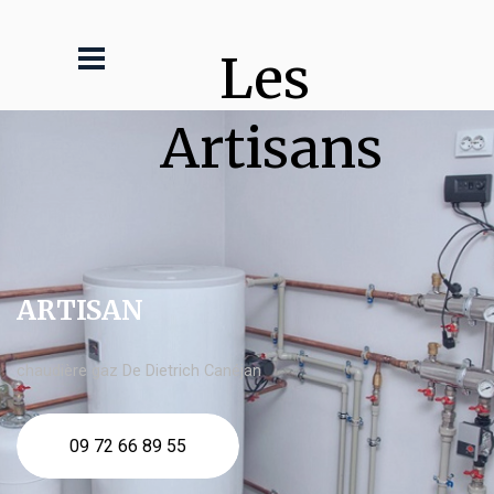
Les 
Artisans
ARTISAN
chaudière gaz De Dietrich Canéjan
09 72 66 89 55