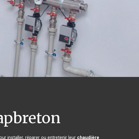
apbreton
r installer, réparer ou entretenir leur
chaudière