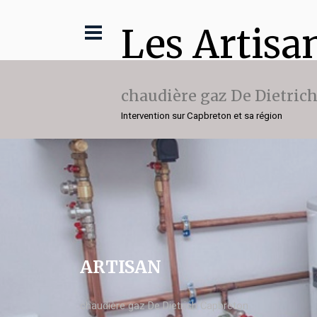
Les Artisa
chaudière gaz De Dietric
Intervention sur Capbreton et sa région
ARTISAN
chaudière gaz De Dietrich Capbreton