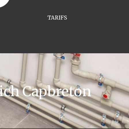
TARIFS
ich Capbreton