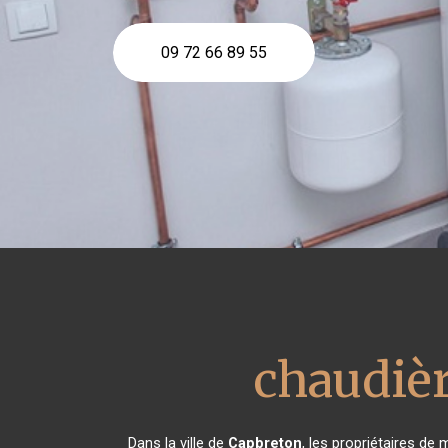
09 72 66 89 55
chaudièr
Dans la ville de
Capbreton
, les propriétaires de