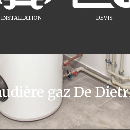
INSTALLATION
DEVIS
dière gaz De Dietr