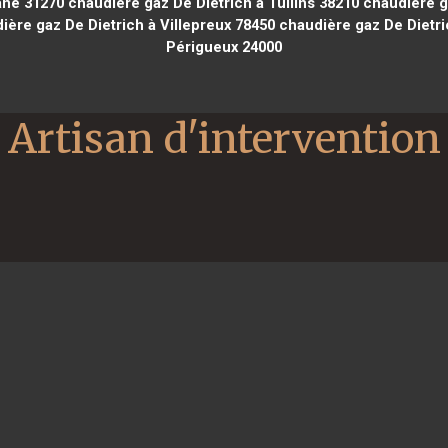
ane 31270
chaudière gaz De Dietrich à Tullins 38210
chaudière g
ère gaz De Dietrich à Villepreux 78450
chaudière gaz De Dietri
Périgueux 24000
Artisan d'intervention