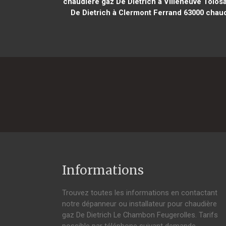
chaudière gaz De Dietrich à Villeneuve Tolos
De Dietrich à Clermont Ferrand 63000
chaudi
Informations
Trouvez toutes les informations en contactant
notre dépanneur ou installateur pour chaudière
gaz De Dietrich Le Chambon Feugerolles. Tarifs
possible par téléphone suivant demande,