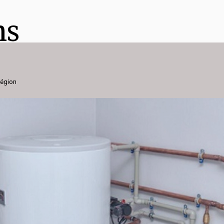
ns
h
région