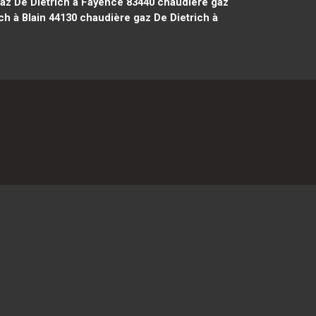
az De Dietrich à Fayence 83440
chaudière gaz
ch à Blain 44130
chaudière gaz De Dietrich à