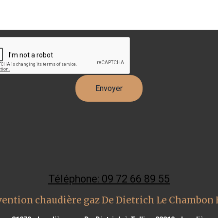
Téléphone: 09 72 66 89 55
vention chaudière gaz De Dietrich Le Chambon 