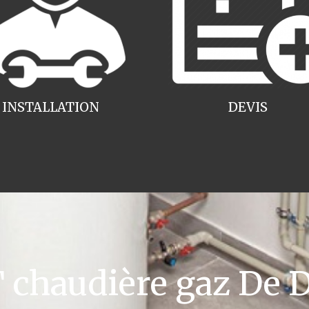
INSTALLATION
DEVIS
haudière gaz De D