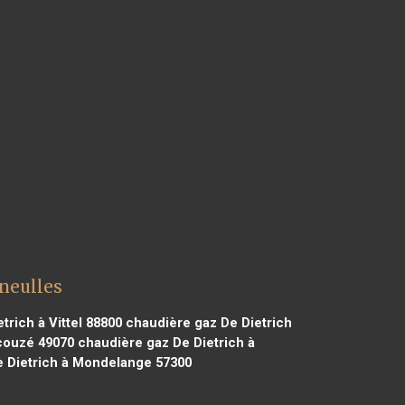
neulles
rich à Vittel 88800
chaudière gaz De Dietrich
couzé 49070
chaudière gaz De Dietrich à
 Dietrich à Mondelange 57300