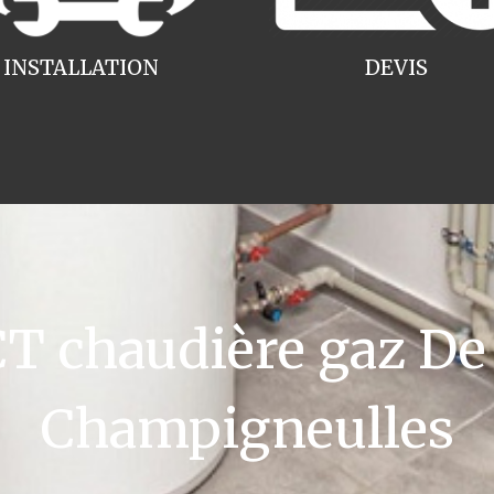
INSTALLATION
DEVIS
 chaudière gaz De 
Champigneulles