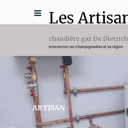
Les Artisa
chaudière gaz De Dietric
Intervention sur Champigneulles et sa région
ARTISAN
chaudière gaz De Dietrich Champigneulles