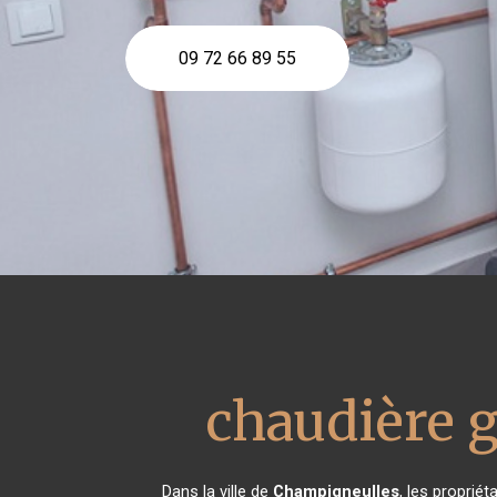
09 72 66 89 55
chaudière g
Dans la ville de
Champigneulles
, les proprié