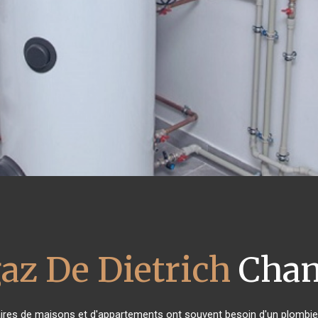
az De Dietrich
Cham
taires de maisons et d'appartements ont souvent besoin d'un plombier f