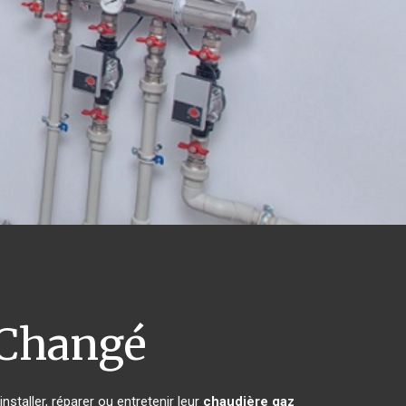
Changé
staller, réparer ou entretenir leur
chaudière gaz