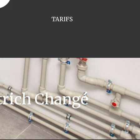
TARIFS
trich Changé