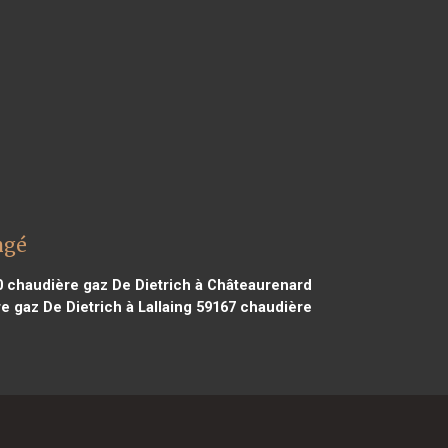
ngé
0
chaudière gaz De Dietrich à Châteaurenard
 gaz De Dietrich à Lallaing 59167
chaudière