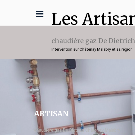
Les Artisa
chaudière gaz De Dietric
Intervention sur Châtenay Malabry et sa région
ARTISAN
chaudière gaz De Dietrich Châtenay Malabry