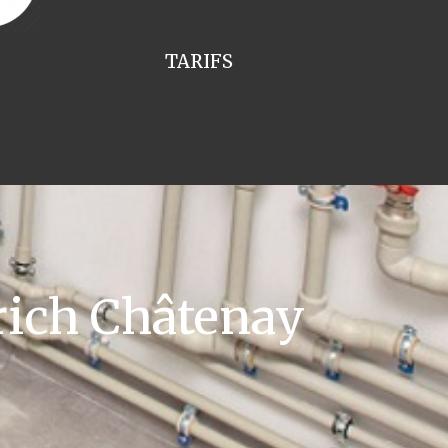
TARIFS
rich Châtenay