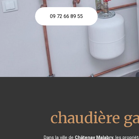
09 72 66 89 55
chaudière ga
Dans la ville de
Châtenay Malabry
, les propri