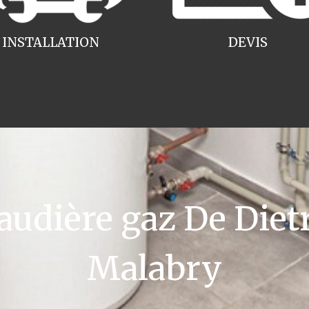
INSTALLATION
DEVIS
dière gaz De Diet
Malabry