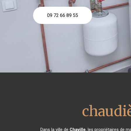
09 72 66 89 55
chaudiè
Dans la ville de
Chaville
, les propriétaires de m