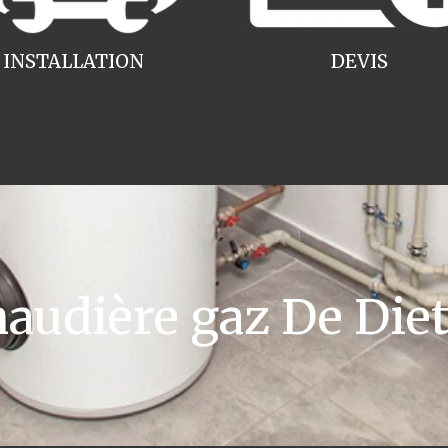
INSTALLATION
DEVIS
udière gaz De Dietr