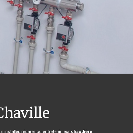
haville
 installer, réparer ou entretenir leur
chaudière