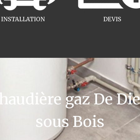
INSTALLATION
DEVIS
audière gaz De Diet
sous Bois