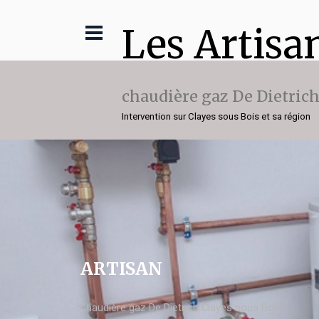
Les Artisa
chaudière gaz De Dietric
Intervention sur Clayes sous Bois et sa région
ARTISAN
chaudière gaz De Dietrich Clayes sous Bois