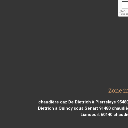
Zone in
chaudière gaz De Dietrich à Pierrelaye 9548
Dietrich à Quincy sous Sénart 91480
chaudièr
Liancourt 60140
chaudiè