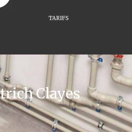
TARIFS
rich Clayes