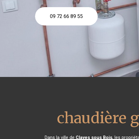
09 72 66 89 55
chaudière g
Dans la ville de
Clayes sous Bois
, les proprié