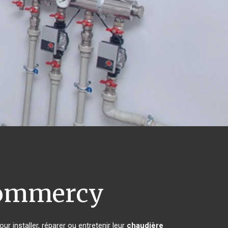
ommercy
r installer, réparer ou entretenir leur
chaudière