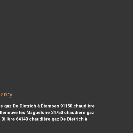
mercy
e gaz De Dietrich à Étampes 91150
chaudière
illeneuve lès Maguelone 34750
chaudière gaz
 Billère 64140
chaudière gaz De Dietrich à