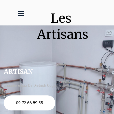
Les 
Artisans
ARTISAN
chaudière gaz De Dietrich Cuges les Pins
09 72 66 89 55