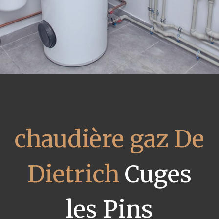
chaudière gaz De
Dietrich
Cuges
les Pins