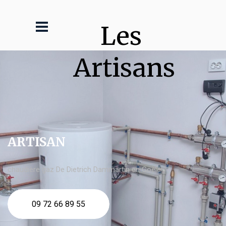
Les 
Artisans
ARTISAN
chaudière gaz De Dietrich Dammartin en Goële
09 72 66 89 55