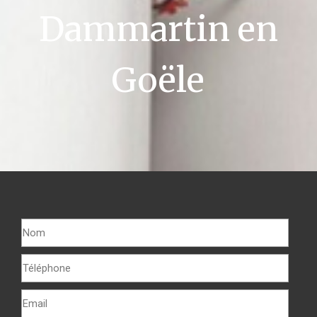
Dammartin en
Goële