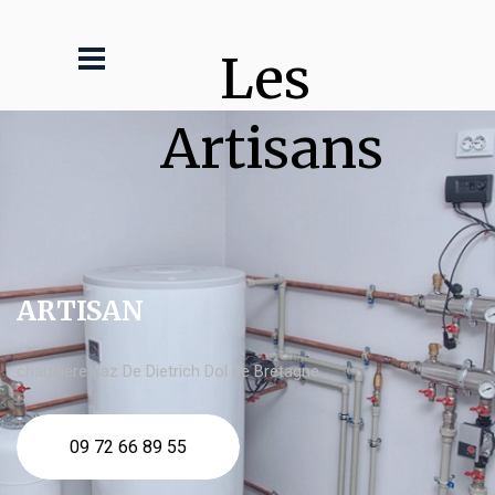
Les 
Artisans
ARTISAN
chaudière gaz De Dietrich Dol de Bretagne
09 72 66 89 55