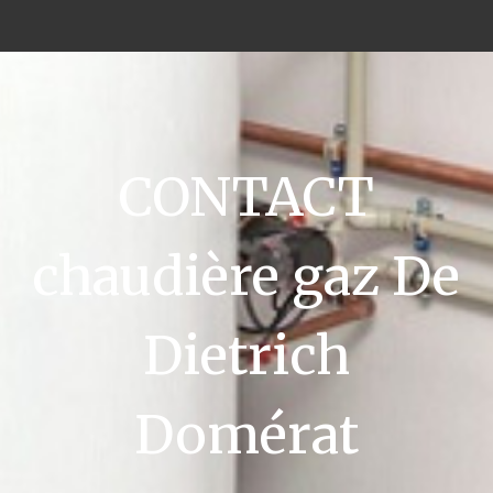
CONTACT
chaudière gaz De
Dietrich
Domérat