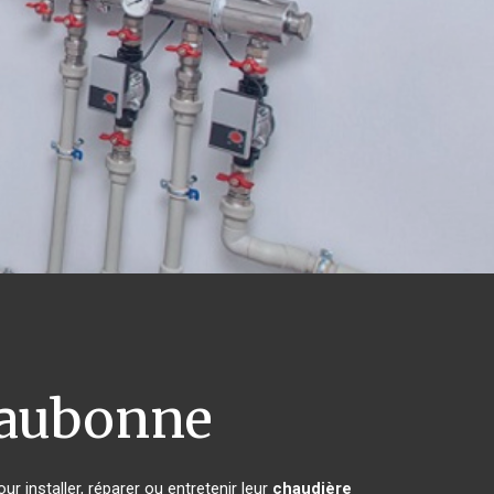
aubonne
r installer, réparer ou entretenir leur
chaudière