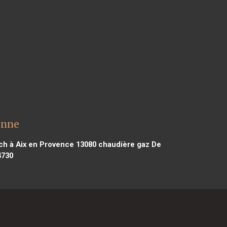
onne
ch à Aix en Provence 13080
chaudière gaz De
4730