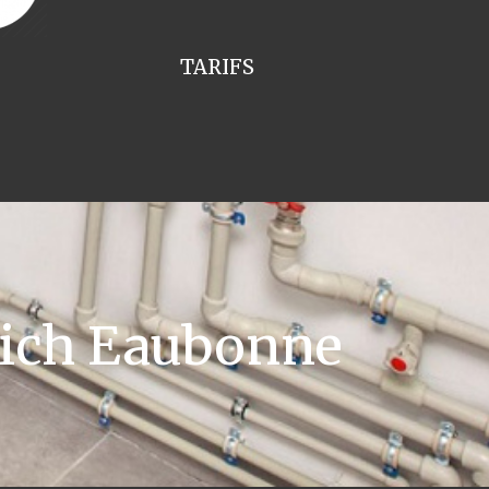
TARIFS
rich Eaubonne