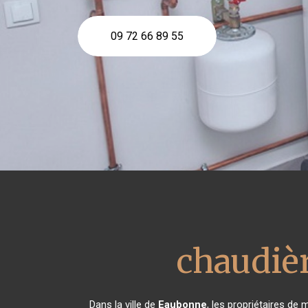
09 72 66 89 55
chaudièr
Dans la ville de
Eaubonne
, les propriétaires de