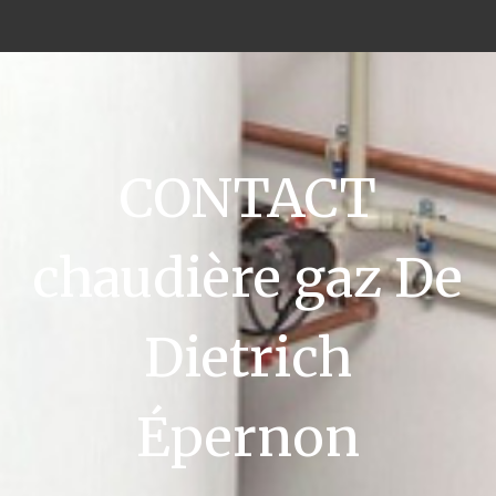
CONTACT
chaudière gaz De
Dietrich
Épernon