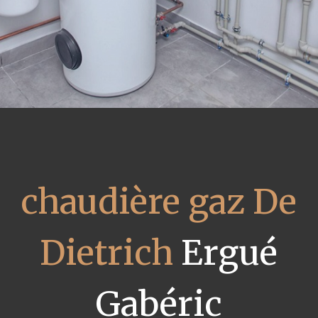
chaudière gaz De
Dietrich
Ergué
Gabéric