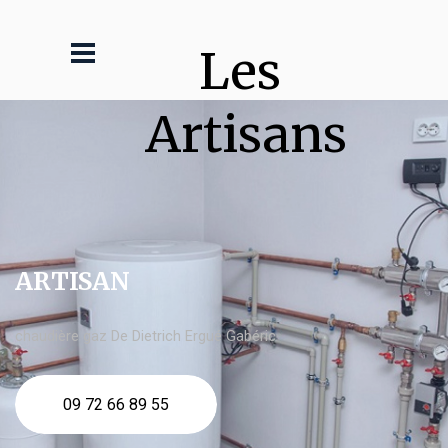
Les 
Artisans
ARTISAN
chaudière gaz De Dietrich Ergué Gabéric
09 72 66 89 55