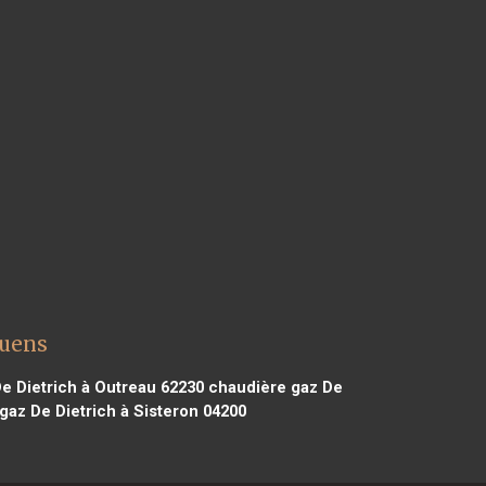
quens
e Dietrich à Outreau 62230
chaudière gaz De
az De Dietrich à Sisteron 04200