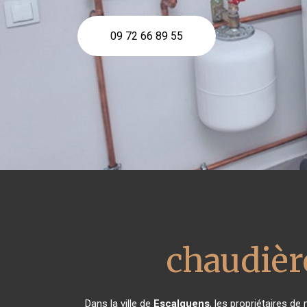
09 72 66 89 55
chaudièr
Dans la ville de
Escalquens
, les propriétaires de