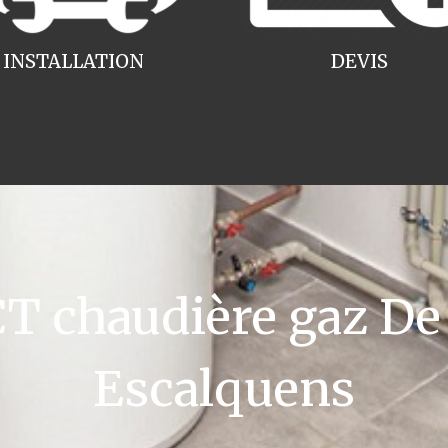
INSTALLATION
DEVIS
 chaudière gaz De 
Escalquens