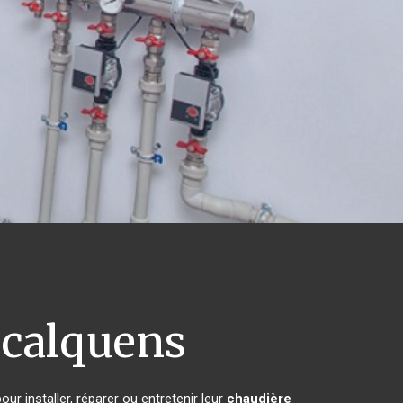
calquens
ur installer, réparer ou entretenir leur
chaudière