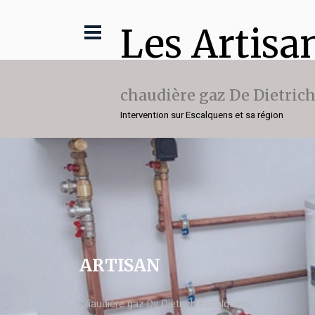
Les Artisa
chaudière gaz De Dietric
Intervention sur Escalquens et sa région
ARTISAN
chaudière gaz De Dietrich Escalquens