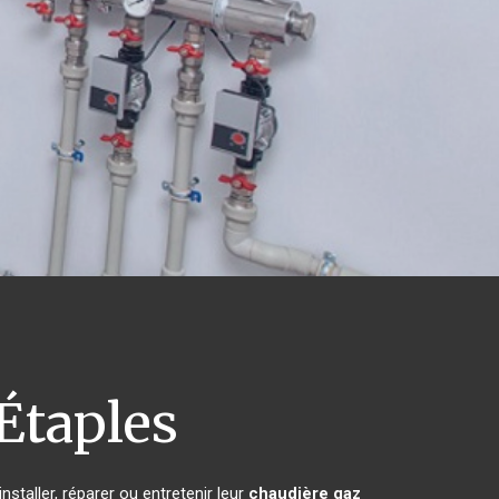
Étaples
staller, réparer ou entretenir leur
chaudière gaz