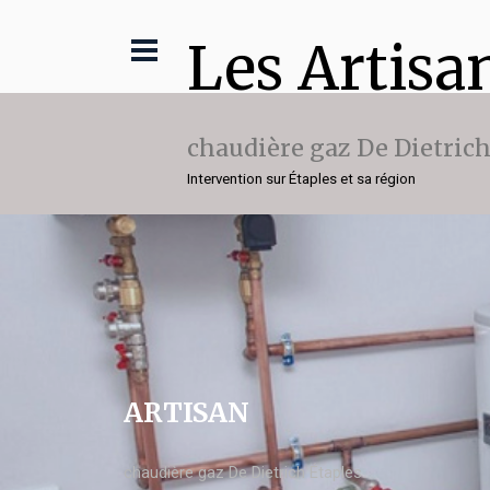
Les Artisa
chaudière gaz De Dietric
Intervention sur Étaples et sa région
ARTISAN
chaudière gaz De Dietrich Étaples