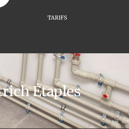
TARIFS
rich Étaples