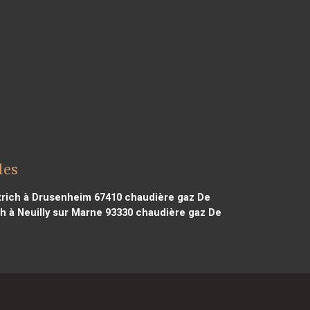
les
trich à Drusenheim 67410
chaudière gaz De
h à Neuilly sur Marne 93330
chaudière gaz De