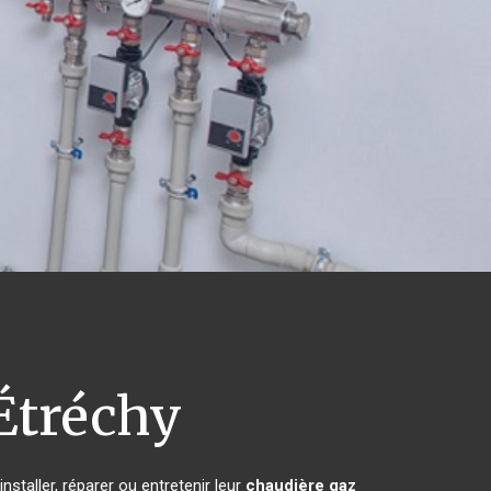
Étréchy
staller, réparer ou entretenir leur
chaudière gaz