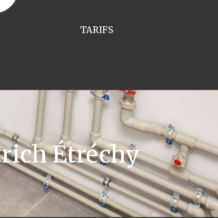
TARIFS
rich Étréchy