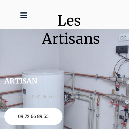
Les 
Artisans
ARTISAN
chaudière gaz De Dietrich La Ferté sous Jouarre
09 72 66 89 55