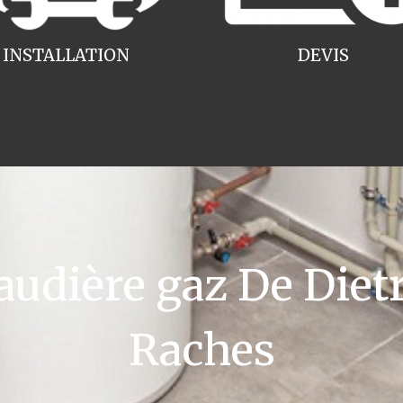
INSTALLATION
DEVIS
dière gaz De Dietri
Raches