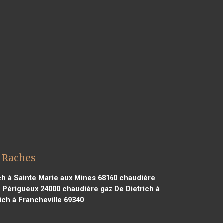
z Raches
ch à Sainte Marie aux Mines 68160
chaudière
à Périgueux 24000
chaudière gaz De Dietrich à
ch à Francheville 69340