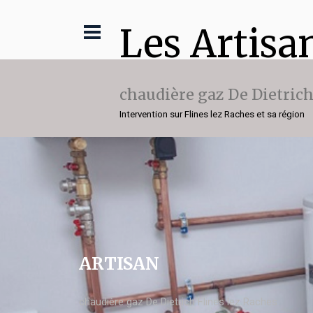
Les Artisa
chaudière gaz De Dietric
Intervention sur Flines lez Raches et sa région
ARTISAN
chaudière gaz De Dietrich Flines lez Raches