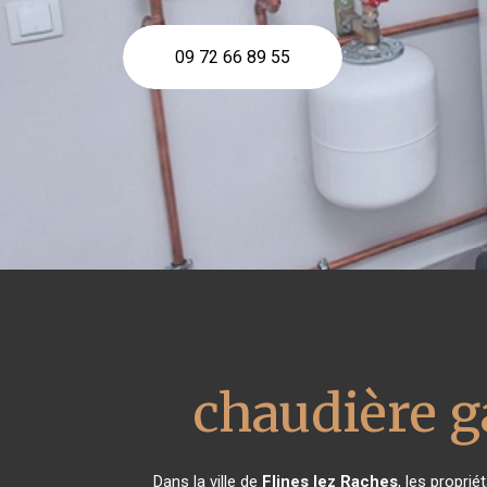
09 72 66 89 55
chaudière g
Dans la ville de
Flines lez Raches
, les propri