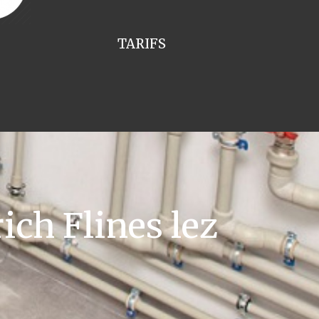
TARIFS
ch Flines lez