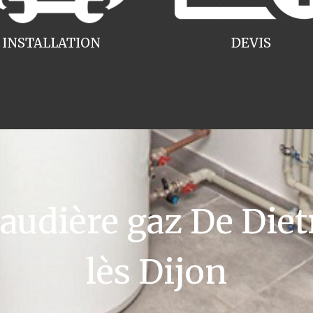
INSTALLATION
DEVIS
udière gaz De Dietr
lès Dijon