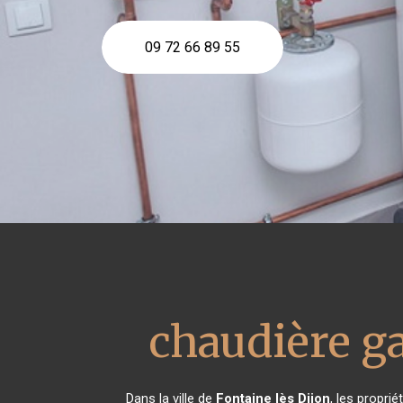
09 72 66 89 55
chaudière ga
Dans la ville de
Fontaine lès Dijon
, les propri