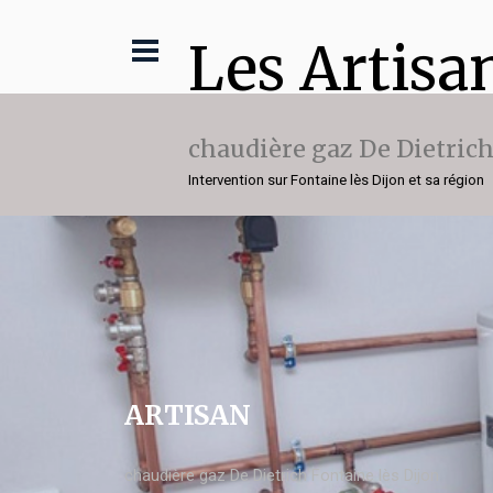
Les Artisa
chaudière gaz De Dietric
Intervention sur Fontaine lès Dijon et sa région
ARTISAN
chaudière gaz De Dietrich Fontaine lès Dijon