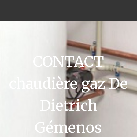
CONTACT
chaudière gaz De
Dietrich
Gémenos