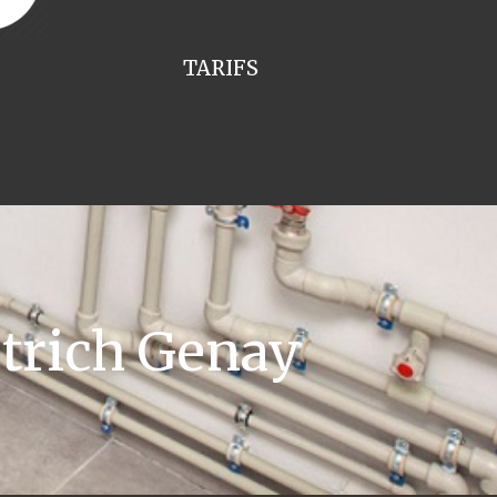
TARIFS
trich Genay