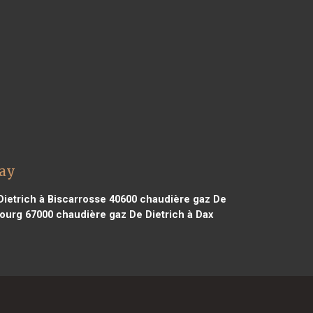
nay
ietrich à Biscarrosse 40600
chaudière gaz De
bourg 67000
chaudière gaz De Dietrich à Dax