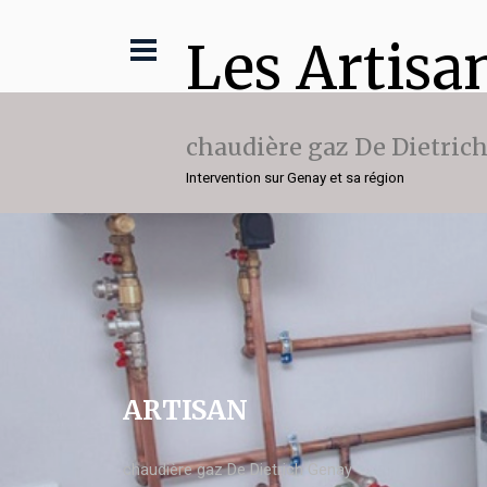
Les Artisa
chaudière gaz De Dietric
Intervention sur Genay et sa région
ARTISAN
chaudière gaz De Dietrich Genay