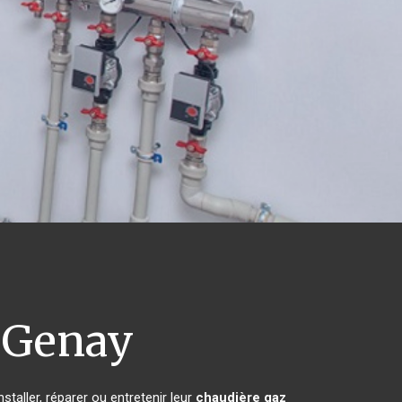
Genay
taller, réparer ou entretenir leur
chaudière gaz