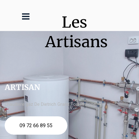
Les 
Artisans
ARTISAN
chaudière gaz De Dietrich Grand Fort Philippe
09 72 66 89 55