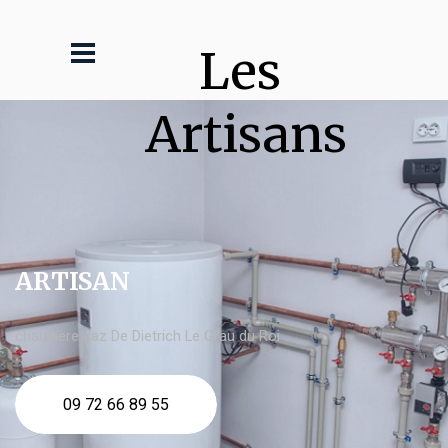
Les 
Artisans
ARTISAN
chaudière gaz De Dietrich Le Grau du Roi
09 72 66 89 55