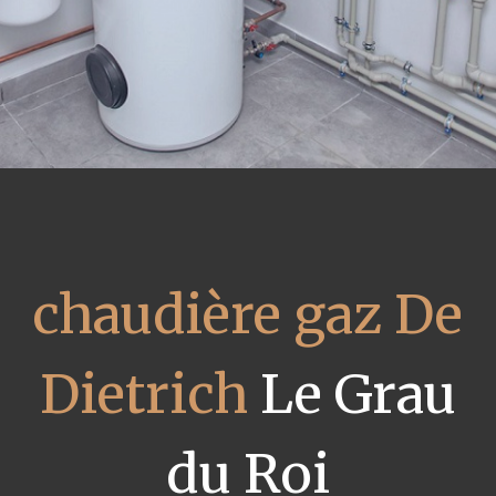
chaudière gaz De
Dietrich
Le Grau
du Roi