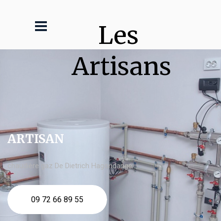
Les 
Artisans
ARTISAN
chaudière gaz De Dietrich Hagondange
09 72 66 89 55